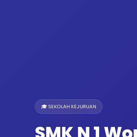
🎓 SEKOLAH KEJURUAN
SMK N 1 W