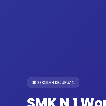
🎓 SEKOLAH KEJURUAN
SMK N 1 W