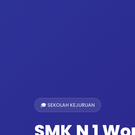
🎓 SEKOLAH KEJURUAN
SMK N 1 W