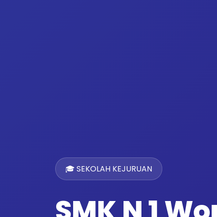
🎓 SEKOLAH KEJURUAN
SMK N 1 W