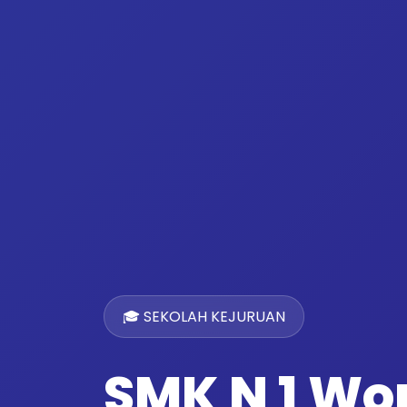
🎓 SEKOLAH KEJURUAN
SMK N 1 W