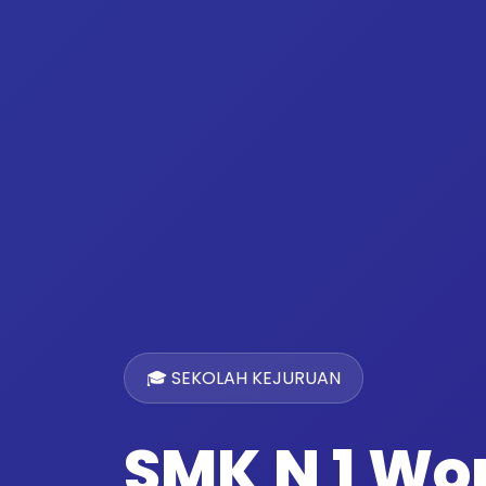
🎓 SEKOLAH KEJURUAN
SMK N 1 W