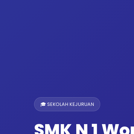
🎓 SEKOLAH KEJURUAN
SMK N 1 W