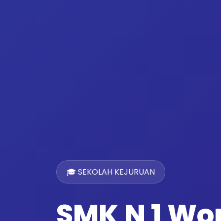
🎓 SEKOLAH KEJURUAN
SMK N 1 W